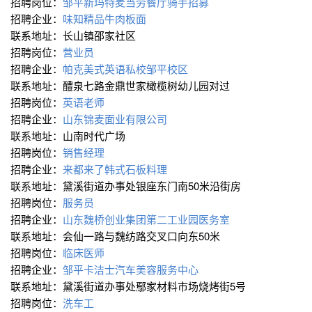
招聘岗位：
邹平新玛特麦当劳餐厅骑手招募
招聘企业：
味知精品牛肉板面
联系地址：长山镇邵家社区
招聘岗位：
营业员
招聘企业：
帕克美式英语私校邹平校区
联系地址：醴泉七路金鼎世家橄榄树幼儿园对过
招聘岗位：
英语老师
招聘企业：
山东锦麦面业有限公司
联系地址：山南时代广场
招聘岗位：
销售经理
招聘企业：
来都来了韩式石板料理
联系地址：黛溪街道办事处银座东门南50米沿街房
招聘岗位：
服务员
招聘企业：
山东魏桥创业集团第二工业园医务室
联系地址：会仙一路与魏纺路交叉口向东50米
招聘岗位：
临床医师
招聘企业：
邹平卡洁士汽车美容服务中心
联系地址：黛溪街道办事处鄢家材料市场烧烤街5号
招聘岗位：
洗车工