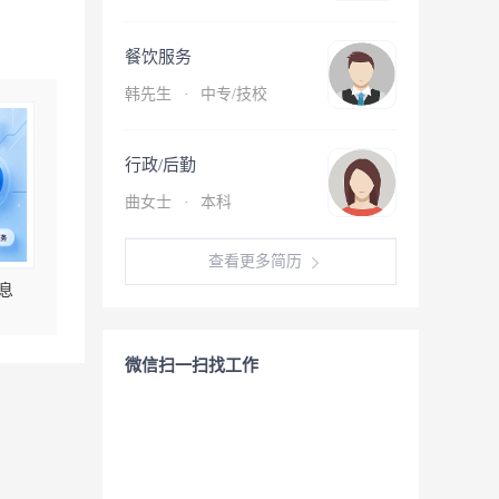
餐饮服务
韩先生
·
中专/技校
行政/后勤
曲女士
·
本科
查看更多简历
息
微信扫一扫找工作