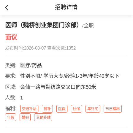
招聘详情
医师（魏桥创业集团门诊部）
/全职
面议
发布时间:2026-08-07 查看次数:1352
类别:
医疗/药品
要求:
性别不限/ 学历大专/经验1-3年/年龄40岁以下
区域:
会仙一路与魏纺路交叉口向东50米
人数:
1
福利:
交通补贴
餐补
医保
社保
年终奖
节日福利
年假
婚假
其他补贴